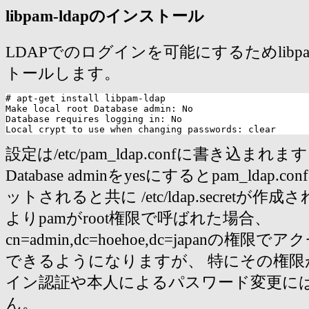
libpam-ldapのインストール
LDAPでのログインを可能にするためlibpam
トールします。
# apt-get install libpam-ldap

Make local root Database admin: No

Database requires logging in: No

設定は/etc/pam_ldap.confに書き込まれます。 Ma
Database adminをyesにするとpam_ldap.con
ットされると共に /etc/ldap.secretが作
よりpamがroot権限で呼ばれた場合、
cn=admin,dc=hoehoe,dc=japanの権
できるようになりますが、 特にその権限
イン認証や本人によるパスワード変更に
ん。