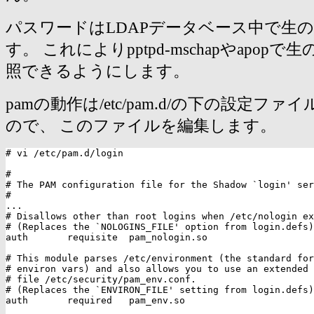
パスワードはLDAPデータベース中で生
す。 これによりpptpd-mschapやapop
照できるようにします。
pamの動作は/etc/pam.d/の下の設定フ
ので、 このファイルを編集します。
# vi /etc/pam.d/login

#

# The PAM configuration file for the Shadow `login' ser
#

...

# Disallows other than root logins when /etc/nologin ex
# (Replaces the `NOLOGINS_FILE' option from login.defs)

auth       requisite  pam_nologin.so

# This module parses /etc/environment (the standard for
# environ vars) and also allows you to use an extended 
# file /etc/security/pam_env.conf.

# (Replaces the `ENVIRON_FILE' setting from login.defs)

auth       required   pam_env.so
