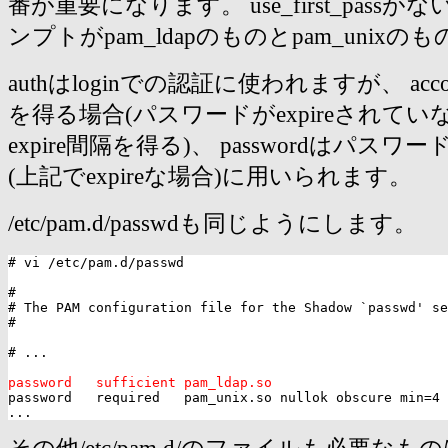
番が重要になります。 use_first_passがない
ンプトがpam_ldapのものとpam_unix
authはloginでの認証に使われますが、 accou
を得る場合(パスワードがexpireされて
expire間隔を得る)、 passwordはパス
(上記でexpireな場合)に用いられます。
/etc/pam.d/passwdも同じようにします。
# vi /etc/pam.d/passwd

#

# The PAM configuration file for the Shadow `passwd' se
#

# ...

password   sufficient pam_ldap.so

password   required   pam_unix.so nullok obscure min=4