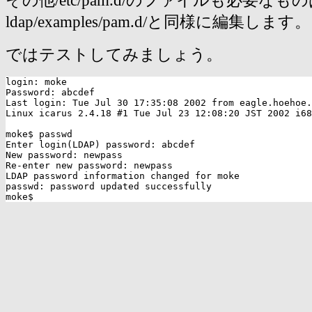
その他/etc/pam.d/のファイルも必要なものは/usr
ldap/examples/pam.d/と同様に編集します。
ではテストしてみましょう。
login: moke

Password: abcdef

Last login: Tue Jul 30 17:35:08 2002 from eagle.hoehoe.
Linux icarus 2.4.18 #1 Tue Jul 23 12:08:20 JST 2002 i68
moke$ passwd

Enter login(LDAP) password: abcdef

New password: newpass

Re-enter new password: newpass

LDAP password information changed for moke

passwd: password updated successfully
