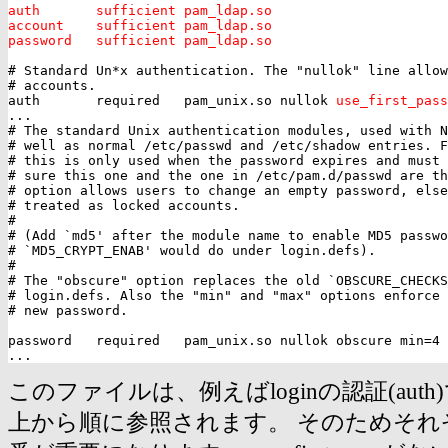
auth       sufficient pam_ldap.so
account    sufficient pam_ldap.so
password   sufficient pam_ldap.so
# Standard Un*x authentication. The "nullok" line allow
# accounts.

auth       required   pam_unix.so nullok 
use_first_pass
...

# The standard Unix authentication modules, used with N
# well as normal /etc/passwd and /etc/shadow entries. F
# this is only used when the password expires and must 
# sure this one and the one in /etc/pam.d/passwd are th
# option allows users to change an empty password, else
# treated as locked accounts.

#

# (Add `md5' after the module name to enable MD5 passwo
# `MD5_CRYPT_ENAB' would do under login.defs).

#

# The "obscure" option replaces the old `OBSCURE_CHECKS
# login.defs. Also the "min" and "max" options enforce 
# new password.

password   required   pam_unix.so nullok obscure min=4 
このファイルは、例えばloginの認証(auth
上から順に参照されます。 そのためそれ