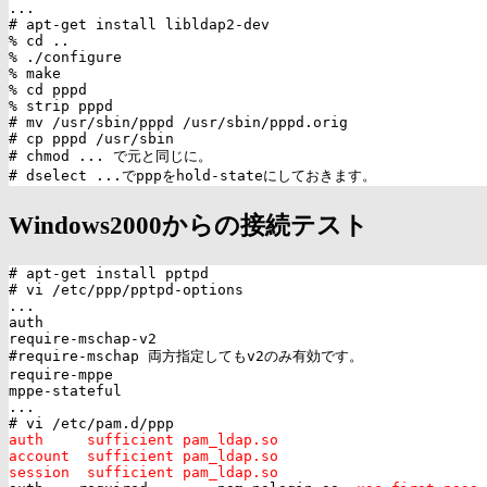

...

# apt-get install libldap2-dev

% cd ..

% ./configure

% make

% cd pppd

% strip pppd

# mv /usr/sbin/pppd /usr/sbin/pppd.orig

# cp pppd /usr/sbin

# chmod ... で元と同じに。

Windows2000からの接続テスト
# apt-get install pptpd

# vi /etc/ppp/pptpd-options

...

auth

require-mschap-v2

#require-mschap 両方指定してもv2のみ有効です。

require-mppe

mppe-stateful

...

auth     sufficient pam_ldap.so

account  sufficient pam_ldap.so

session  sufficient pam_ldap.so