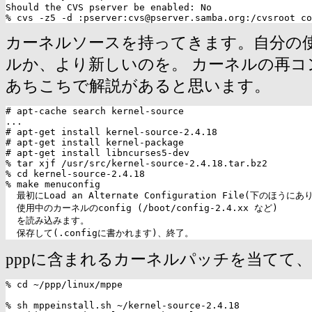
Should the CVS pserver be enabled: No

カーネルソースを持ってきます。自分の
ルか、より新しいのを。 カーネルの再コ
あちこちで解説があると思います。
# apt-cache search kernel-source

...

# apt-get install kernel-source-2.4.18

# apt-get install kernel-package

# apt-get install libncurses5-dev

% tar xjf /usr/src/kernel-source-2.4.18.tar.bz2

% cd kernel-source-2.4.18

% make menuconfig

  最初にLoad an Alternate Configuration File(下のほうにあ
  使用中のカーネルのconfig (/boot/config-2.4.xx など)

  を読み込みます。

pppに含まれるカーネルパッチを当てて
% cd ~/ppp/linux/mppe

% sh mppeinstall.sh ~/kernel-source-2.4.18
