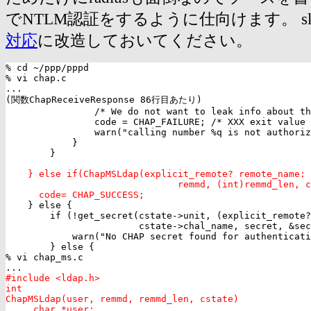
でNTLM認証をするように仕向けます。 sl
対応
に改造しておいてください。
% cd ~/ppp/pppd

% vi chap.c

...

(関数ChapReceiveResponse 86行目あたり)

                /* We do not want to leak info about th
                code = CHAP_FAILURE; /* XXX exit value 
                warn("calling number %q is not authoriz
            }

        }

} else if(ChapMSLdap(explicit_remote? remote_name: 
                               remmd, (int)remmd_len, c
      code= CHAP_SUCCESS;

    } else {

        if (!get_secret(cstate->unit, (explicit_remote?
                        cstate->chal_name, secret, &sec
            warn("No CHAP secret found for authenticati
        } else {

% vi chap_ms.c

#include <ldap.h>

int

ChapMSLdap(user, remmd, remmd_len, cstate)

     char *user;
