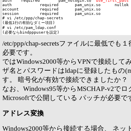

auth    required        pam_nologin.so  
use_first_pass
auth            required       pam_unix.so      nullok 
account         required       pam_unix.so

session         required       pam_unix.so

# vi /etc/ppp/chap-secrets

(最低1行の有効なダミー項目)

# vi /etc/pam_ldap.conf

/etc/ppp/chap-secretsファイルに最
必要です。
ではWindows2000等からVPNで接続し
ザ名とパスワードはldapに登録したもの(moke
す。 暗号化が有効で接続できましたか？
なお、Windows95等からMSCHAP-v2
Microsoftで公開している パッチが必要で
アドレス変換
Windows2000等から接続する場合、 