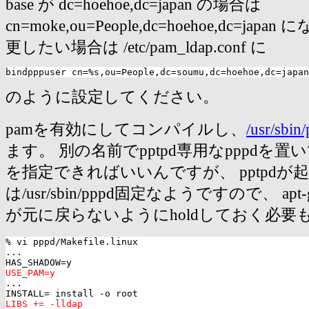
base が dc=hoehoe,dc=japan の場合は
cn=moke,ou=People,dc=hoehoe,dc=ja
更したい場合は /etc/pam_ldap.conf に
のように設定してください。
pamを有効にしてコンパイルし、
/usr/sbin
ます。 別の名前でpptpd専用なpppdを置い
を指定できればいいんですが、 pptpdが起
は/usr/sbin/pppd固定なようですので、 apt-ge
が元に戻らないようにholdしておく必要
% vi pppd/Makefile.linux

...

USE_PAM=y

...

LIBS += -lldap