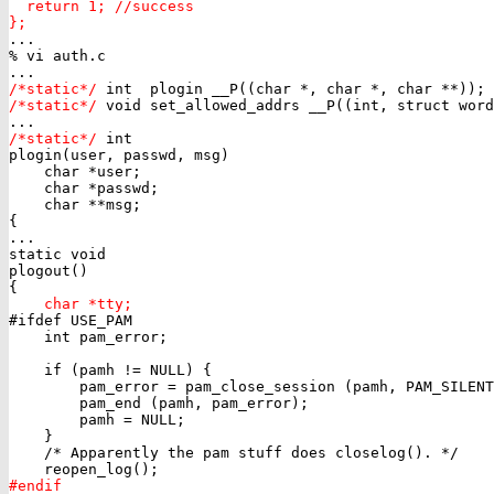
  return 1; //success

};

...

% vi auth.c

/*static*/
/*static*/
 void set_allowed_addrs __P((int, struct word
/*static*/
 int

plogin(user, passwd, msg)

    char *user;

    char *passwd;

    char **msg;

{

...

static void

plogout()

{

char *tty;
#ifdef USE_PAM

    int pam_error;

    if (pamh != NULL) {

        pam_error = pam_close_session (pamh, PAM_SILENT
        pam_end (pamh, pam_error);

        pamh = NULL;

    }

    /* Apparently the pam stuff does closelog(). */

#endif
