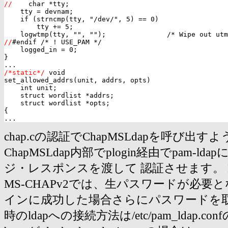
//
    char *tty;

    tty = devnam;

    if (strncmp(tty, "/dev/", 5) == 0)

        tty += 5;

//
#endif /* ! USE_PAM */

    logged_in = 0;

}

/*static*/
 void

set_allowed_addrs(unit, addrs, opts)

    int unit;

    struct wordlist *addrs;

    struct wordlist *opts;

{

chap.cの認証でChapMSLdapを呼び出す
ChapMSLdap内部でplogin経由でpam-ld
ジ・レスポンスを渡して 認証させます。 
MS-CHAPv2では、生パスワードが必要
インに成功した場合さらにパスワードを取
時のldapへの接続方法は/etc/pam_ldap.c