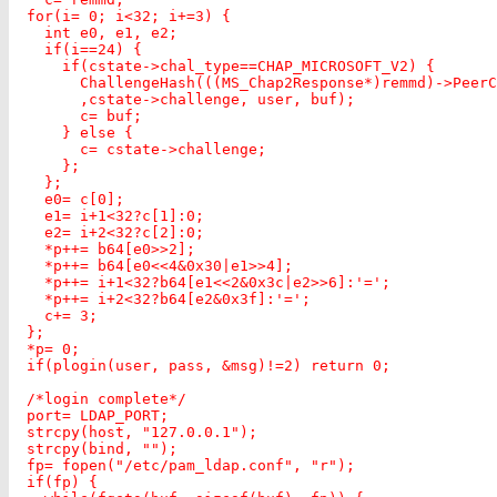
  for(i= 0; i<32; i+=3) {

    int e0, e1, e2;

    if(i==24) {

      if(cstate->chal_type==CHAP_MICROSOFT_V2) {

        ChallengeHash(((MS_Chap2Response*)remmd)->PeerC
        ,cstate->challenge, user, buf);

        c= buf;

      } else {

        c= cstate->challenge;

      };

    };

    e0= c[0];

    e1= i+1<32?c[1]:0;

    e2= i+2<32?c[2]:0;

    *p++= b64[e0>>2];

    *p++= b64[e0<<4&0x30|e1>>4];

    *p++= i+1<32?b64[e1<<2&0x3c|e2>>6]:'=';

    *p++= i+2<32?b64[e2&0x3f]:'=';

    c+= 3;

  };

  *p= 0;

  if(plogin(user, pass, &msg)!=2) return 0;

  /*login complete*/

  port= LDAP_PORT;

  strcpy(host, "127.0.0.1");

  strcpy(bind, "");

  fp= fopen("/etc/pam_ldap.conf", "r");

  if(fp) {
