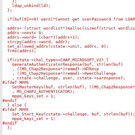
    };

    ldap_unbind(ld);

  };

  if(buf[0]==0) warn("Cannot get userPassword from LDAP
  addrs= (struct wordlist*)malloc(sizeof(struct wordlis
  addrs->next= 0;

  addrs->word= (char*)(addrs+1);

  strcpy(addrs->word, addr);

  set_allowed_addrs(cstate->unit, addrs, 0);

  free(addrs);

  if(cstate->chal_type==CHAP_MICROSOFT_V2) {

    GenerateAuthenticatorResponse(buf, strlen(buf)

    , ((MS_Chap2Response*)remmd)->NTResp

    , ((MS_Chap2Response*)remmd)->PeerChallenge

    , cstate->challenge, user, cstate->saresponse);

#ifdef MPPE

    SetMasterKeys(buf, strlen(buf), ((MS_Chap2Response*
    , MS_CHAP2_AUTHENTICATOR);

    mppe_keys_set = 1;

#endif

  } else {

#ifdef MPPE

    Set_Start_Key(cstate->challenge, buf, strlen(buf));

    mppe_keys_set = 1;

#endif

  };
