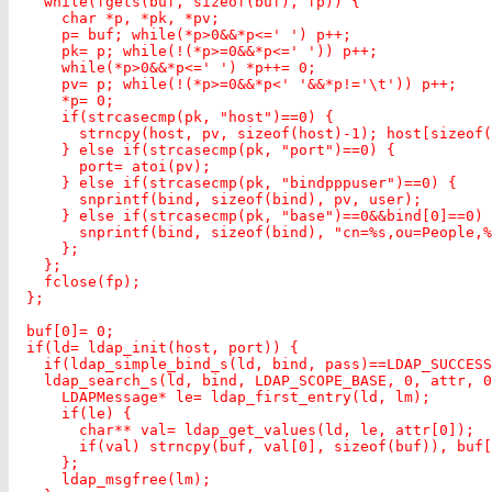
    while(fgets(buf, sizeof(buf), fp)) {

      char *p, *pk, *pv;

      p= buf; while(*p>0&&*p<=' ') p++;

      pk= p; while(!(*p>=0&&*p<=' ')) p++;

      while(*p>0&&*p<=' ') *p++= 0;

      pv= p; while(!(*p>=0&&*p<' '&&*p!='\t')) p++;

      *p= 0;

      if(strcasecmp(pk, "host")==0) {

        strncpy(host, pv, sizeof(host)-1); host[sizeof(
      } else if(strcasecmp(pk, "port")==0) {

        port= atoi(pv);

      } else if(strcasecmp(pk, "bindpppuser")==0) {

        snprintf(bind, sizeof(bind), pv, user);

      } else if(strcasecmp(pk, "base")==0&&bind[0]==0) 
        snprintf(bind, sizeof(bind), "cn=%s,ou=People,%
      };

    };

    fclose(fp);

  };

  buf[0]= 0;

  if(ld= ldap_init(host, port)) {

    if(ldap_simple_bind_s(ld, bind, pass)==LDAP_SUCCESS
    ldap_search_s(ld, bind, LDAP_SCOPE_BASE, 0, attr, 0
      LDAPMessage* le= ldap_first_entry(ld, lm);

      if(le) {

        char** val= ldap_get_values(ld, le, attr[0]);

        if(val) strncpy(buf, val[0], sizeof(buf)), buf[
      };

      ldap_msgfree(lm);
