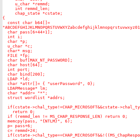
     u_char *remmd;

     int remmd_len;

     chap_state *cstate;

{

  const char b64[]=

"ABCDEFGHIJKLMNOPQRSTUVWXYZabcdefghijklmnopqrstuvwxyz01
  char pass[6+44+1];

  int i;

  char *p;

  u_char *c;

  char* msg;

  FILE *fp;

  char buf[MAX_NT_PASSWORD];

  char host[64];

  int port;

  char bind[200];

  LDAP *ld;

  char *attr[]= { "userPassword", 0};

  LDAPMessage* lm;

  char *addr= "*";

  struct wordlist *addrs;

  if(cstate->chal_type!=CHAP_MICROSOFT&&cstate->chal_ty
    return 0;

  if (remmd_len != MS_CHAP_RESPONSE_LEN) return 0;

  memcpy(pass, "{NTLM}", 6);

  p= pass+6;

  c= remmd+24;

  if(cstate->chal_type==CHAP_MICROSOFT&&!((MS_ChapRespo
    c= remmd;
