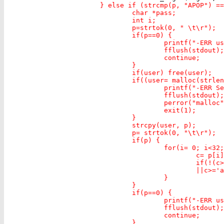
} else if (strcmp(p, "APOP") ==
                                char *pass;

                                int i;

                                p=strtok(0, " \t\r");

                                if(p==0) {

                                        printf("-ERR us
                                        fflush(stdout);

                                        continue;

                                }

                                if(user) free(user);

                                if((user= malloc(strlen
                                        printf("-ERR Se
                                        fflush(stdout);

                                        perror("malloc"
                                        exit(1);

                                }

                                strcpy(user, p);

                                p= strtok(0, "\t\r");

                                if(p) {

                                        for(i= 0; i<32;
                                                c= p[i]
                                                if(!(c>
                                                ||c>='a
                                        }

                                }

                                if(p==0) {

                                        printf("-ERR us
                                        fflush(stdout);

                                        continue;

                                }
