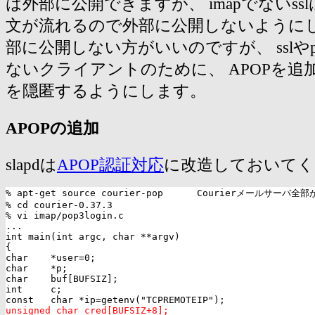
は外部に公開できますが、 imapでないs
文が流れるので外部に公開しないようにしま
部に公開しない方がいいのですが、 sslやp
ないクライアントのために、 APOPを追
を隠匿するようにします。
APOPの追加
slapdは
APOP認証対応
に改造しておいてく
% apt-get source courier-pop      Courierメールサーバ全
% cd courier-0.37.3

% vi imap/pop3login.c

...

int main(int argc, char **argv)

{

char    *user=0;

char    *p;

char    buf[BUFSIZ];

int     c;

unsigned char cred[BUFSIZ+8];
