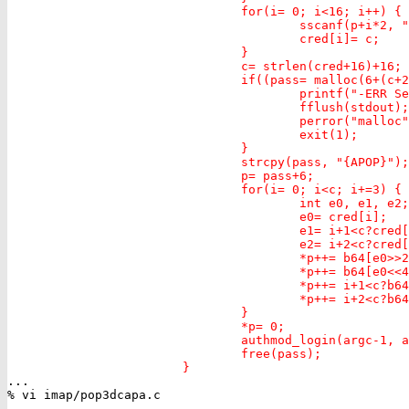
                                for(i= 0; i<16; i++) {

                                        sscanf(p+i*2, "
                                        cred[i]= c;

                                }

                                c= strlen(cred+16)+16;

                                if((pass= malloc(6+(c+2
                                        printf("-ERR Se
                                        fflush(stdout);

                                        perror("malloc"
                                        exit(1);

                                }

                                strcpy(pass, "{APOP}");

                                p= pass+6;

                                for(i= 0; i<c; i+=3) {

                                        int e0, e1, e2;

                                        e0= cred[i];

                                        e1= i+1<c?cred[
                                        e2= i+2<c?cred[
                                        *p++= b64[e0>>2
                                        *p++= b64[e0<<4
                                        *p++= i+1<c?b64
                                        *p++= i+2<c?b64
                                }

                                *p= 0;

                                authmod_login(argc-1, a
                                free(pass);

                        }

...

% vi imap/pop3dcapa.c

...
