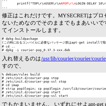
        printf("TOP\r\nUSER\r\n
APOP\r\n
LOGIN-DELAY 10\r
修正はこれだけです。MYSECRETはプロ
ないためなのでそのままでもまあいいで
てインストールします。
# dpkg-buildpackage

(この時に出るコンパイルに必要なパッケージ群はapt-get installで取
# cd ..

入れ替えるのは
/usr/lib/courier/courier/cour
すので、
% debian/rules build

# /etc/init.d/courier-pop stop

# /etc/init.d/courier-pop-ssl stop

# cd imap

# strip pop3login; cp pop3login /usr/lib/courier/courie
# /etc/init.d/courier-pop start

でもかまいません。 いずれにせよapt-get u