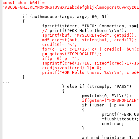
const char b64[]=

"ABCDEFGHIJKLMNOPQRSTUVWXYZabcdefghijklmnopqrstuvwxyz01

...

        if (authmoduser(argc, argv, 60, 5))

        {

                fprintf(stderr, "INFO: Connection, ip=[
//
                sprintf(buf, "
MYSECRET
%d%d", getpid(), 
                md5_digest(buf, strlen(buf), cred+17);

                cred[16]= '<';

                for(c= 17; c<17+16; c++) cred[c]= b64[c
                p= getenv("TCPLOCALIP");

                if(p==0) p= "";

                snprintf(cred+17+16, sizeof(cred)-17-16
                cred[sizeof(cred)-1]= 0;

                printf("+OK Hello there. %s\r\n", cred+

        }

...

                        } else if (strcmp(p, "PASS") ==
                        {

                                if(getenv("POP3NOPLAIN

                                if (!user || p == 0)

                                {

                                        printf("-ERR US
                                        fflush(stdout);

                                        continue;

                                }

                                authmod_login(argc-1, a