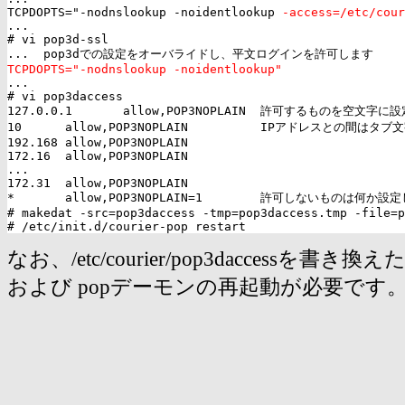
TCPDOPTS="-nodnslookup -noidentlookup 
-access=/etc/cour
...

# vi pop3d-ssl

TCPDOPTS="-nodnslookup -noidentlookup"

...

# vi pop3daccess

127.0.0.1       allow,POP3NOPLAIN  許可するものを空文字に
10      allow,POP3NOPLAIN          IPアドレスとの間はタブ
192.168 allow,POP3NOPLAIN

172.16  allow,POP3NOPLAIN

...

172.31  allow,POP3NOPLAIN

*       allow,POP3NOPLAIN=1        許可しないものは何か設定
# makedat -src=pop3daccess -tmp=pop3daccess.tmp -file=p
なお、/etc/courier/pop3daccessを書き換
および popデーモンの再起動が必要です