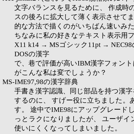
文字バランスを見るために、 作成時
スの後ろに拡大して薄く表示させてま
的な方法で描くのがいちばん速いみ
ちなみに私の好きなテキスト表示用
X11 k14 → MSゴシック11pt → NEC9
DOSの漢字
で、巷で評価が高いIBM漢字フォン
がこんな私は変でしょうか？
MS-IME97,98の漢字辞典
手書き漢字認識、同じ部品を持つ漢字
するのに、 すげー役に立ちました。
す。 途中でIME98にアップグレード
っとラクになりましたが、 ユーザイ
使いにくくなってしまいました。