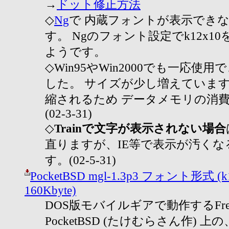
→
ドット修正方法
◇
Ng
で 内蔵フォントが表示でき
す。 Ngのフォント設定でk12x1
ようです。
◇Win95やWin2000でも一応使
した。 サイズが少し増えていますが
縮されるため データメモリの消
(02-3-31)
◇
Trainで文字が表示されない場合
直りますが、IE等で表示が汚く
す。(02-5-31)
PocketBSD mgl-1.3p3 フォント形式 (k12x
160Kbyte)
DOS版モバイルギアで動作するFre
PocketBSD (たけむらさん作) 上