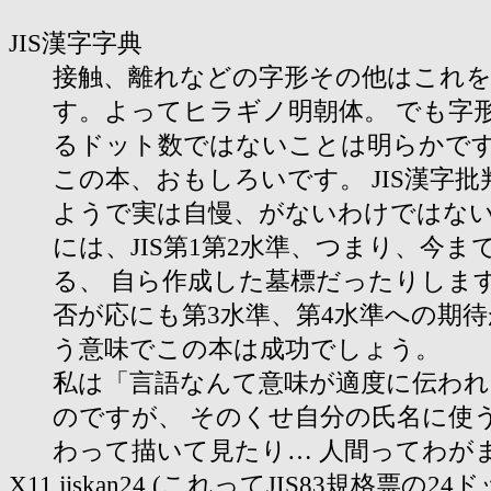
JIS漢字字典
接触、離れなどの字形その他はこれ
す。よってヒラギノ明朝体。 でも字
るドット数ではないことは明らかで
この本、おもしろいです。 JIS漢字
ようで実は自慢、がないわけではない
には、JIS第1第2水準、つまり、今まで
る、 自ら作成した墓標だったりしま
否が応にも第3水準、第4水準への期待
う意味でこの本は成功でしょう。
私は「言語なんて意味が適度に伝わ
のですが、 そのくせ自分の氏名に使
わって描いて見たり… 人間ってわがま
X11 jiskan24 (これってJIS83規格票の24